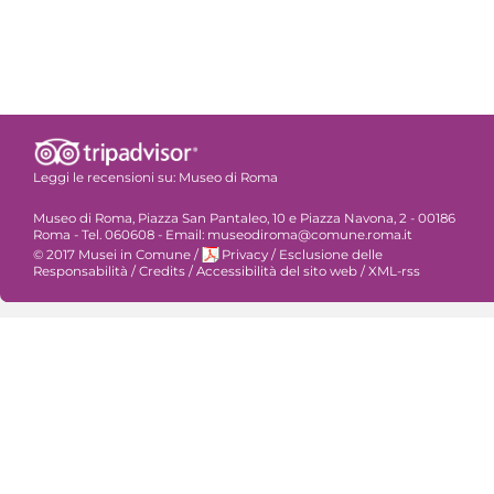
Leggi le recensioni su:
Museo di Roma
Museo di Roma, Piazza San Pantaleo, 10 e Piazza Navona, 2 - 00186
Roma - Tel. 060608 - Email: museodiroma@comune.roma.it
© 2017 Musei in Comune
/
Privacy
/
Esclusione delle
Responsabilità
/
Credits
/
Accessibilità del sito web
/
XML-rss