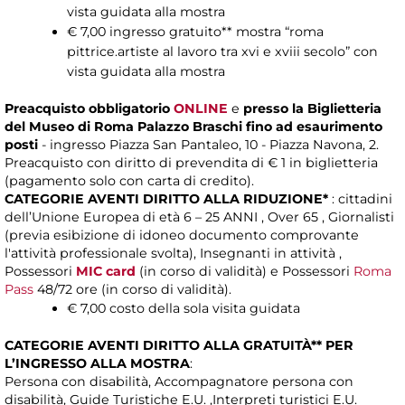
vista guidata alla mostra
€ 7,00 ingresso gratuito** mostra “roma
pittrice.artiste al lavoro tra xvi e xviii secolo” con
vista guidata alla mostra
Preacquisto obbligatorio
ONLINE
e
presso la Biglietteria
del Museo di Roma Palazzo Braschi fino ad esaurimento
posti
- ingresso Piazza San Pantaleo, 10 - Piazza Navona, 2.
Preacquisto con diritto di prevendita di € 1 in biglietteria
(pagamento solo con carta di credito).
CATEGORIE AVENTI DIRITTO ALLA RIDUZIONE*
: cittadini
dell’Unione Europea di età 6 – 25 ANNI , Over 65 , Giornalisti
(previa esibizione di idoneo documento comprovante
l'attività professionale svolta), Insegnanti in attività ,
Possessori
MIC card
(in corso di validità) e Possessori
Roma
Pass
48/72 ore (in corso di validità).
€ 7,00 costo della sola visita guidata
CATEGORIE AVENTI DIRITTO ALLA GRATUITÀ** PER
L’INGRESSO ALLA MOSTRA
:
Persona con disabilità, Accompagnatore persona con
disabilità, Guide Turistiche E.U. ,Interpreti turistici E.U.