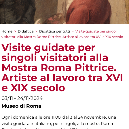
Home
>
Didattica
>
Didattica per tutti
>
Visite guidate per singoli
Tu sei qui
visitatori alla Mostra Roma Pittrice. Artiste al lavoro tra XVI e XIX secolo
Visite guidate per
singoli visitatori alla
Mostra Roma Pittrice.
Artiste al lavoro tra XVI
e XIX secolo
03/11 - 24/11/2024
Museo di Roma
Ogni domenica alle ore 11.00, dal 3 al 24 novembre, una
visita guidata in italiano, per singoli, alla mostra Roma