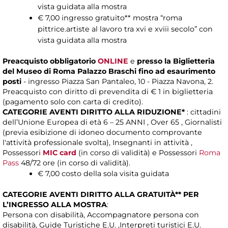
vista guidata alla mostra
€ 7,00 ingresso gratuito** mostra “roma
pittrice.artiste al lavoro tra xvi e xviii secolo” con
vista guidata alla mostra
Preacquisto obbligatorio
ONLINE
e
presso la Biglietteria
del Museo di Roma Palazzo Braschi fino ad esaurimento
posti
- ingresso Piazza San Pantaleo, 10 - Piazza Navona, 2.
Preacquisto con diritto di prevendita di € 1 in biglietteria
(pagamento solo con carta di credito).
CATEGORIE AVENTI DIRITTO ALLA RIDUZIONE*
: cittadini
dell’Unione Europea di età 6 – 25 ANNI , Over 65 , Giornalisti
(previa esibizione di idoneo documento comprovante
l'attività professionale svolta), Insegnanti in attività ,
Possessori
MIC card
(in corso di validità) e Possessori
Roma
Pass
48/72 ore (in corso di validità).
€ 7,00 costo della sola visita guidata
CATEGORIE AVENTI DIRITTO ALLA GRATUITÀ** PER
L’INGRESSO ALLA MOSTRA
:
Persona con disabilità, Accompagnatore persona con
disabilità, Guide Turistiche E.U. ,Interpreti turistici E.U.