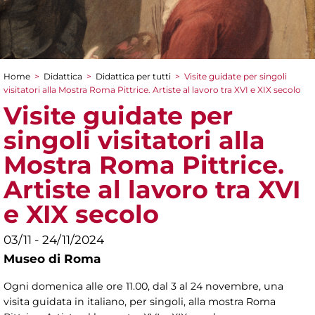
Home
>
Didattica
>
Didattica per tutti
>
Visite guidate per singoli
Tu sei qui
visitatori alla Mostra Roma Pittrice. Artiste al lavoro tra XVI e XIX secolo
Visite guidate per
singoli visitatori alla
Mostra Roma Pittrice.
Artiste al lavoro tra XVI
e XIX secolo
03/11 - 24/11/2024
Museo di Roma
Ogni domenica alle ore 11.00, dal 3 al 24 novembre, una
visita guidata in italiano, per singoli, alla mostra Roma