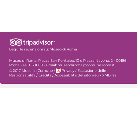
Leggi le recensioni su:
Museo di Roma
Museo di Roma, Piazza San Pantaleo, 10 e Piazza Navona, 2 - 00186
Roma - Tel. 060608 - Email: museodiroma@comune.roma.it
© 2017 Musei in Comune
/
Privacy
/
Esclusione delle
Responsabilità
/
Credits
/
Accessibilità del sito web
/
XML-rss