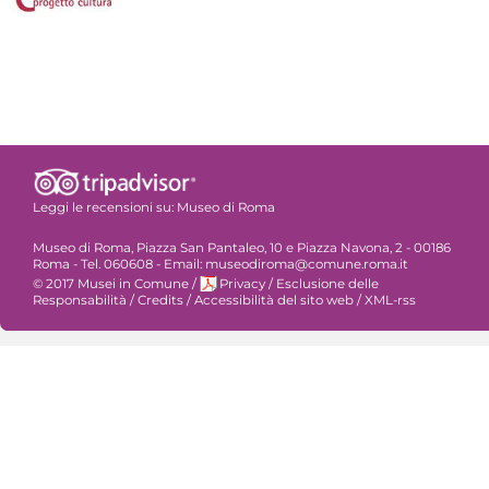
Leggi le recensioni su:
Museo di Roma
Museo di Roma, Piazza San Pantaleo, 10 e Piazza Navona, 2 - 00186
Roma - Tel. 060608 - Email: museodiroma@comune.roma.it
© 2017 Musei in Comune
/
Privacy
/
Esclusione delle
Responsabilità
/
Credits
/
Accessibilità del sito web
/
XML-rss