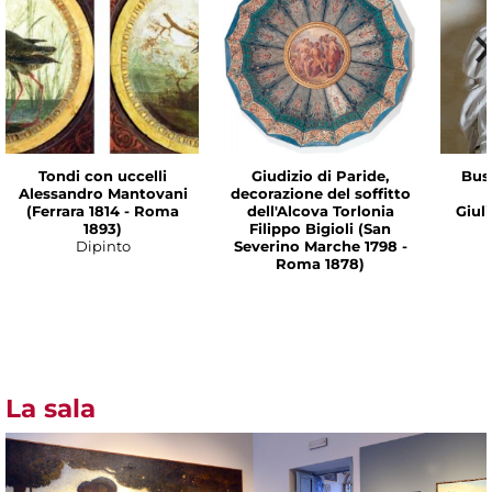
Tondi con uccelli
Giudizio di Paride,
Bus
Alessandro Mantovani
decorazione del soffitto
(Ferrara 1814 - Roma
dell'Alcova Torlonia
Giul
1893)
Filippo Bigioli (San
Dipinto
Severino Marche 1798 -
Roma 1878)
La sala