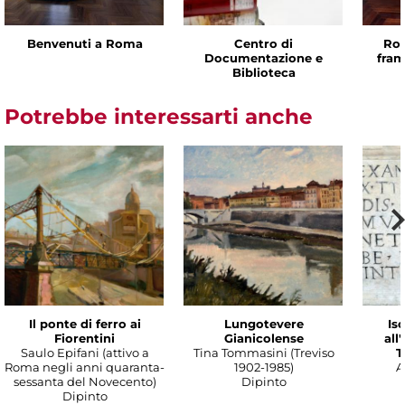
Benvenuti a Roma
Centro di
Rom
Documentazione e
fram
Biblioteca
Potrebbe interessarti anche
Il ponte di ferro ai
Lungotevere
Isc
Fiorentini
Gianicolense
all
Saulo Epifani (attivo a
Tina Tommasini (Treviso
T
Roma negli anni quaranta-
1902-1985)
A
sessanta del Novecento)
Dipinto
Dipinto