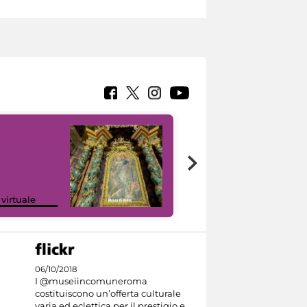
Google Arts &
 virtuale
Culture
06/10/2018
I @museiincomuneroma
costituiscono un’offerta culturale
varia ed eclettica per il prestigio e