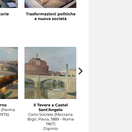
storie
Trasformazioni politiche
La festa in piazza
e nuova società
erno
Il Tevere a Castel
Il Tevere all’isola Tiberi
 (Parma
Sant'Angelo
Domenico Quattrociocch
1976)
Carlo Socrate (Mezzana
(Bagheria, Palermo, 1874
Bigli, Pavia, 1889 - Roma
1941)
1967)
Dipinto
Dipinto