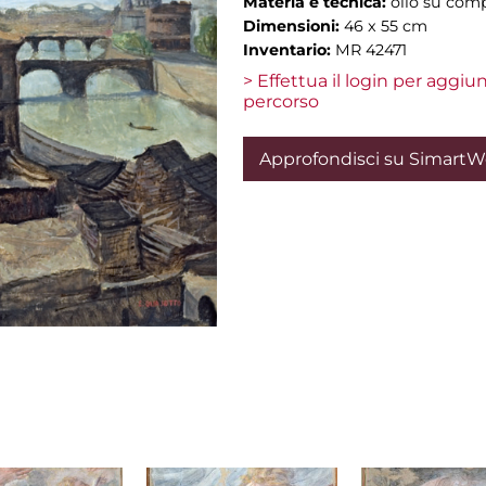
Materia e tecnica:
olio su com
Dimensioni:
46 x 55 cm
Inventario:
MR 42471
> Effettua il login per aggi
percorso
Approfondisci su Simart