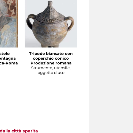
stolo
Tripode biansato con
Gourgolette
ontagna
coperchio conico
Produzione magrebin
irca-Roma
Produzione romana
Strumento, utensile,
Strumento, utensile,
oggetto d'uso
oggetto d'uso
alla città sparita