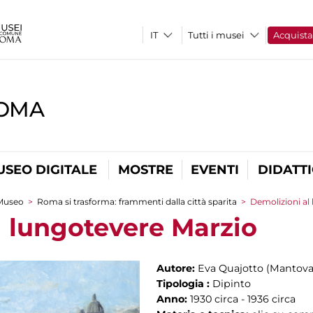
Tutti i musei
Acquist
ROMA
USEO DIGITALE
MOSTRE
EVENTI
DIDATT
Museo
>
Roma si trasforma: frammenti dalla città sparita
>
Demolizioni al
l lungotevere Marzio
Autore:
Eva Quajotto (Mantova 1
Tipologia :
Dipinto
Anno:
1930 circa - 1936 circa