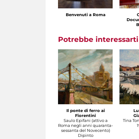
Benvenuti a Roma
Docu
B
Potrebbe interessart
Il ponte di ferro ai
Lu
Fiorentini
Gi
Saulo Epifani (attivo a
Tina To
Roma negli anni quaranta-
1
sessanta del Novecento)
Dipinto