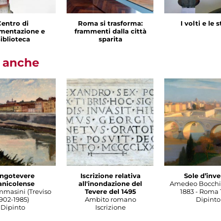
Centro di
Roma si trasforma:
I volti e le 
mentazione e
frammenti dalla città
iblioteca
sparita
i anche
ngotevere
Iscrizione relativa
Sole d’inv
anicolense
all'inondazione del
Amedeo Bocchi
mmasini (Treviso
Tevere del 1495
1883 - Roma 
902-1985)
Ambito romano
Dipinto
Dipinto
Iscrizione