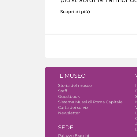
Scopri di più
IL MUSEO
Storia del museo
Staff
Guestbook
S
Sistema Musei di Roma Capitale
Carta dei servizi
V
Newsletter
A
SEDE
Palazzo Braschi