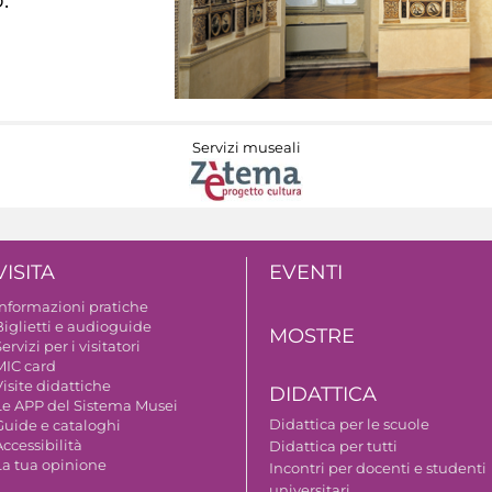
Servizi museali
VISITA
EVENTI
Informazioni pratiche
Biglietti e audioguide
MOSTRE
ervizi per i visitatori
MIC card
isite didattiche
DIDATTICA
Le APP del Sistema Musei
Didattica per le scuole
Guide e cataloghi
ccessibilità
Didattica per tutti
La tua opinione
Incontri per docenti e studenti
universitari