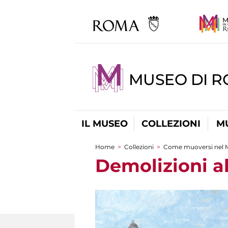
MUSEO DI 
IL MUSEO
COLLEZIONI
M
Home
>
Collezioni
>
Come muoversi nel 
Tu sei qui
Demolizioni a