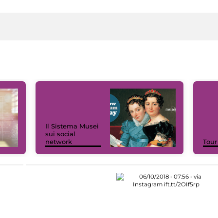
Il Sistema Musei
sui social
network
Tour