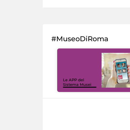
#MuseoDiRoma
Le APP del
Sistema Musei