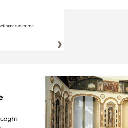
eiincomuneroma
e
 luoghi
.