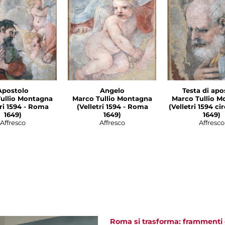
Apostolo
Angelo
Testa di apo
ullio Montagna
Marco Tullio Montagna
Marco Tullio M
1594 - Roma
(Velletri 1594 - Roma
(Velletri 1594 c
1649)
1649)
1649)
Affresco
Affresco
Affresco
Roma si trasforma: frammenti d