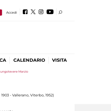
a
Accedi
ICA
CALENDARIO
VISITA
 lungotevere Marzio
903 - Vallerano, Viterbo, 1952)