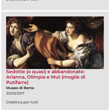
Sedotte (o quasi) e abbandonate:
Arianna, Olimpia e Mut (moglie di
Putifarre)
Museo di Roma
30/03/2017
Didattica per tutti