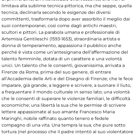
limitava alla sublime tecnica pittorica, ma che seppe, quella
tecnica, declinarla secondo le esigenze dei diversi
committenti, trasformarla dopo aver assorbito il meglio dai
suoi contemporanei, così come dagli antichi maestri,
scultori e pittori. La parabola umana e professionale di
Artemisia Gentileschi (1593-1653), straordinaria artista e
donna di temperamento, appassiona il pubblico anche
perché è vista come un’antesignana dell’affermazione del
talento femminile, dotata di un carattere e una volontà
unici. Un talento che le consentì, giovanissima, arrivata a
Firenze da Roma, prima del suo genere, di entrare
all’Accademia delle Arti e del Disegno di Firenze; che le fece
imparare, già grande, a leggere e scrivere, a suonare il liuto,
a frequentare il mondo culturale in senso lato; una volontà
che le consentì di superare le violenze familiari, le difficoltà
economiche; una libertà la sua che le permise di scrivere
lettere appassionate al suo amante Francesco Maria
Maringhi, nobile raffinato quanto tenero e fedele
compagno di una vita. Una tempra la sua, che pure sotto
tortura (nel processo che il padre intentò al suo violentatore