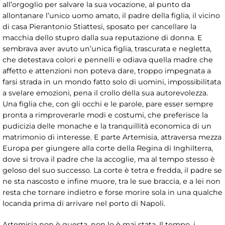
all’orgoglio per salvare la sua vocazione, al punto da
allontanare l’unico uomo amato, il padre della figlia, il vicino
di casa Pierantonio Stiattesi, sposato per cancellare la
macchia dello stupro dalla sua reputazione di donna. E
sembrava aver avuto un’unica figlia, trascurata e negletta,
che detestava colori e pennelli e odiava quella madre che
affetto e attenzioni non poteva dare, troppo impegnata a
farsi strada in un mondo fatto solo di uomini, impossibilitata
a svelare emozioni, pena il crollo della sua autorevolezza.
Una figlia che, con gli occhi e le parole, pare esser sempre
pronta a rimproverarle modi e costumi, che preferisce la
pudicizia delle monache e la tranquillità economica di un
matrimonio di interesse. E parte Artemisia, attraversa mezza
Europa per giungere alla corte della Regina di Inghilterra,
dove si trova il padre che la accoglie, ma al tempo stesso è
geloso del suo successo. La corte è tetra e fredda, il padre se
ne sta nascosto e infine muore, tra le sue braccia, e a lei non
resta che tornare indietro e forse morire sola in una qualche
locanda prima di arrivare nel porto di Napoli.
Artemisia non è questa, non lo è mai stata. Il tempo, i