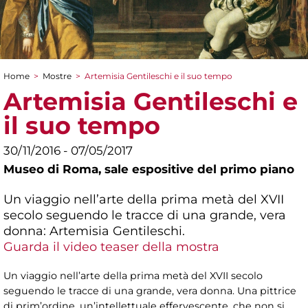
Home
>
Mostre
>
Artemisia Gentileschi e il suo tempo
Tu sei qui
Artemisia Gentileschi e
il suo tempo
30/11/2016 - 07/05/2017
Museo di Roma,
sale espositive del primo piano
Un viaggio nell’arte della prima metà del XVII
secolo seguendo le tracce di una grande, vera
donna: Artemisia Gentileschi.
Guarda il video teaser della mostra
Un viaggio nell’arte della prima metà del XVII secolo
seguendo le tracce di una grande, vera donna. Una pittrice
di prim’ordine, un’intellettuale effervescente, che non si