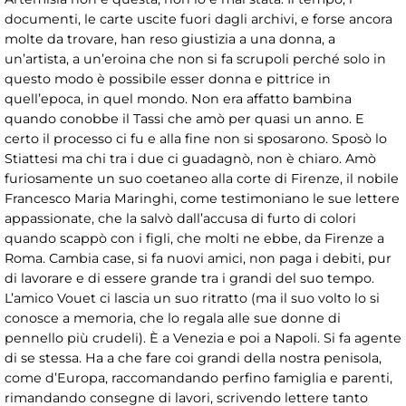
documenti, le carte uscite fuori dagli archivi, e forse ancora
molte da trovare, han reso giustizia a una donna, a
un’artista, a un’eroina che non si fa scrupoli perché solo in
questo modo è possibile esser donna e pittrice in
quell’epoca, in quel mondo. Non era affatto bambina
quando conobbe il Tassi che amò per quasi un anno. E
certo il processo ci fu e alla fine non si sposarono. Sposò lo
Stiattesi ma chi tra i due ci guadagnò, non è chiaro. Amò
furiosamente un suo coetaneo alla corte di Firenze, il nobile
Francesco Maria Maringhi, come testimoniano le sue lettere
appassionate, che la salvò dall’accusa di furto di colori
quando scappò con i figli, che molti ne ebbe, da Firenze a
Roma. Cambia case, si fa nuovi amici, non paga i debiti, pur
di lavorare e di essere grande tra i grandi del suo tempo.
L’amico Vouet ci lascia un suo ritratto (ma il suo volto lo si
conosce a memoria, che lo regala alle sue donne di
pennello più crudeli). È a Venezia e poi a Napoli. Si fa agente
di se stessa. Ha a che fare coi grandi della nostra penisola,
come d’Europa, raccomandando perfino famiglia e parenti,
rimandando consegne di lavori, scrivendo lettere tanto