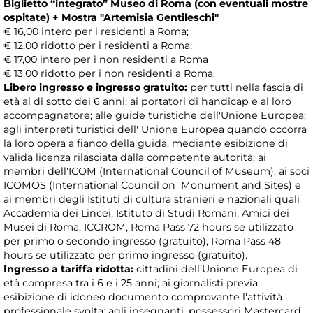
Biglietto “integrato” Museo di Roma (con eventuali mostre
ospitate) + Mostra "Artemisia Gentileschi"
€ 16,00 intero per i residenti a Roma;
€ 12,00 ridotto per i residenti a Roma;
€ 17,00 intero per i non residenti a Roma
€ 13,00 ridotto per i non residenti a Roma.
Libero ingresso e ingresso gratuito:
per tutti nella fascia di
età al di sotto dei 6 anni; ai portatori di handicap e al loro
accompagnatore; alle guide turistiche dell'Unione Europea;
agli interpreti turistici dell' Unione Europea quando occorra
la loro opera a fianco della guida, mediante esibizione di
valida licenza rilasciata dalla competente autorità; ai
membri dell'ICOM (International Council of Museum), ai soci
ICOMOS (International Council on Monument and Sites) e
ai membri degli Istituti di cultura stranieri e nazionali quali
Accademia dei Lincei, Istituto di Studi Romani, Amici dei
Musei di Roma, ICCROM, Roma Pass 72 hours se utilizzato
per primo o secondo ingresso (gratuito), Roma Pass 48
hours se utilizzato per primo ingresso (gratuito).
Ingresso a tariffa ridotta:
cittadini dell’Unione Europea di
età compresa tra i 6 e i 25 anni; ai giornalisti previa
esibizione di idoneo documento comprovante l'attività
professionale svolta; agli insegnanti, possessori Mastercard,