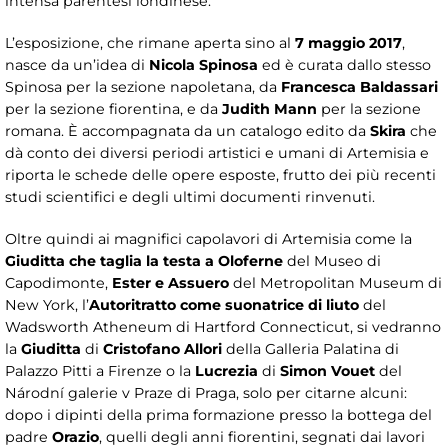
intensa parentesi londinese.
L’esposizione, che rimane aperta sino al
7 maggio 2017
,
nasce da un’idea di
Nicola Spinosa
ed è curata dallo stesso
Spinosa per la sezione napoletana, da
Francesca Baldassari
per la sezione fiorentina, e da
Judith Mann
per la sezione
romana. È accompagnata da un catalogo edito da
Skira
che
dà conto dei diversi periodi artistici e umani di Artemisia e
riporta le schede delle opere esposte, frutto dei più recenti
studi scientifici e degli ultimi documenti rinvenuti.
Oltre quindi ai magnifici capolavori di Artemisia come la
Giuditta che taglia la testa a Oloferne
del Museo di
Capodimonte,
Ester e Assuero
del Metropolitan Museum di
New York, l’
Autoritratto come suonatrice di liuto
del
Wadsworth Atheneum di Hartford Connecticut, si vedranno
la
Giuditta
di
Cristofano Allori
della Galleria Palatina di
Palazzo Pitti a Firenze o la
Lucrezia
di
Simon Vouet
del
Národní galerie v Praze di Praga, solo per citarne alcuni:
dopo i dipinti della prima formazione presso la bottega del
padre
Orazio
, quelli degli anni fiorentini, segnati dai lavori