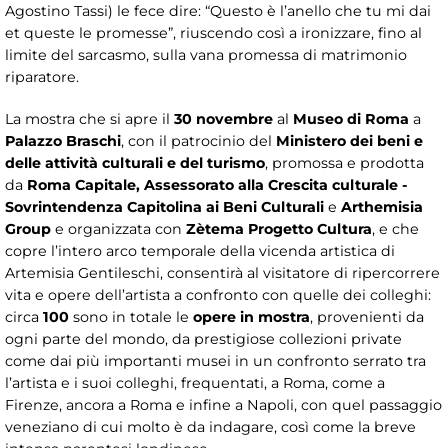
Agostino Tassi) le fece dire: “Questo è l’anello che tu mi dai
et queste le promesse”, riuscendo così a ironizzare, fino al
limite del sarcasmo, sulla vana promessa di matrimonio
riparatore.
La mostra che si apre il
30 novembre
al
Museo di Roma
a
Palazzo Braschi
, con il patrocinio del
Ministero dei beni e
delle attività culturali e del turismo
, promossa e prodotta
da
Roma Capitale, Assessorato alla Crescita culturale -
Sovrintendenza Capitolina ai Beni Culturali
e
Arthemisia
Group
e organizzata con
Zètema Progetto Cultura
, e che
copre l’intero arco temporale della vicenda artistica di
Artemisia Gentileschi, consentirà al visitatore di ripercorrere
vita e opere dell’artista a confronto con quelle dei colleghi:
circa
100
sono
in totale
le
opere in mostra
, provenienti da
ogni parte del mondo, da prestigiose collezioni private
come dai più importanti musei in un confronto serrato tra
l’artista e i suoi colleghi, frequentati, a Roma, come a
Firenze, ancora a Roma e infine a Napoli, con quel passaggio
veneziano di cui molto è da indagare, così come la breve