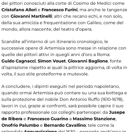
dei pittori conosciuti alla corte di Cosimo de Medici come
Cristofano Allori
e
Francesco Furini
, ma anche le tangenze
con
Giovanni Martinelli
; altri che recano echi, e non solo,
della sua amicizia e frequentazione con Galileo, come del
mondo, allora nascente, del teatro d’opera.
Scandite all’interno di un itinerario cronologico, le
successive opere di Artemisia sono messe in relazione con
quelle dei pittori attivi in quegli anni d’oro a Roma:
Guido
Cagnacci
,
Simon Vouet
,
Giovanni Baglione
, fonte
d’ispirazione rispetto ai quali la pittrice aggiorna, di volta in
volta, il suo stile proteiforme e mutevole.
A concludere, i dipinti eseguiti nel periodo napoletano,
quando ormai Artemisia può contare su una sua bottega e
sulla protezione del nobile Don Antonio Ruffo (1610-1678),
lavori in cui, grazie ai confronti, sarà possibile capire il suo
rapporto professionale coi colleghi partenopei: da
Jusepe
de Ribera
e
Francesco Guarino
a
Massimo Stanzione
,
Onofrio Palumbo
e
Bernardo Cavallino
; tele come la
splendida
Annunciazione
del 1630 – presente anch’essa in