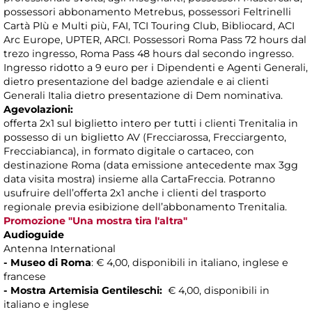
possessori abbonamento Metrebus, possessori Feltrinelli
Cartà PIù e Multi più, FAI, TCI Touring Club, Bibliocard, ACI
Arc Europe, UPTER, ARCI. Possessori Roma Pass 72 hours dal
trezo ingresso, Roma Pass 48 hours dal secondo ingresso.
Ingresso ridotto a 9 euro per i Dipendenti e Agenti Generali,
dietro presentazione del badge aziendale e ai clienti
Generali Italia dietro presentazione di Dem nominativa.
Agevolazioni:
offerta 2x1 sul biglietto intero per tutti i clienti Trenitalia in
possesso di un biglietto AV (Frecciarossa, Frecciargento,
Frecciabianca), in formato digitale o cartaceo, con
destinazione Roma (data emissione antecedente max 3gg
data visita mostra) insieme alla CartaFreccia. Potranno
usufruire dell’offerta 2x1 anche i clienti del trasporto
regionale previa esibizione dell’abbonamento Trenitalia.
Promozione "Una mostra tira l'altra"
Audioguide
Antenna International
- Museo di Roma
: € 4,00, disponibili in italiano, inglese e
francese
- Mostra Artemisia Gentileschi:
€ 4,00, disponibili in
italiano e inglese