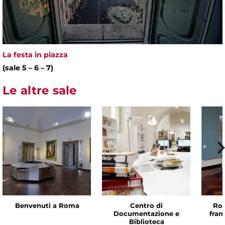
La festa in piazza
(sale 5 – 6 – 7)
Le altre sale
Benvenuti a Roma
Centro di
Rom
Documentazione e
fram
Biblioteca