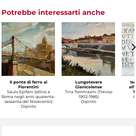
Potrebbe interessarti anche
Il ponte di ferro ai
Lungotevere
Isc
Fiorentini
Gianicolense
all
Saulo Epifani (attivo a
Tina Tommasini (Treviso
T
Roma negli anni quaranta-
1902-1985)
A
sessanta del Novecento)
Dipinto
Dipinto