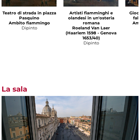
Teatro di strada in piazza
Artisti fiamminghi e
Gioc
Pasquino
olandesi in un'osteria
fal
Ambito fiammingo
romana
Am
Dipinto
Roeland Van Laer
(Haarlem 1598 - Genova
1653/40)
Dipinto
La sala