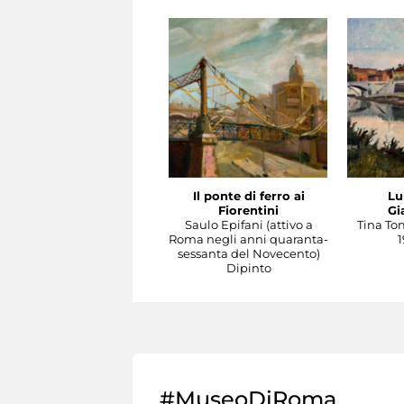
Il ponte di ferro ai
Lu
Fiorentini
Gi
Saulo Epifani (attivo a
Tina To
Roma negli anni quaranta-
1
sessanta del Novecento)
Dipinto
#MuseoDiRoma