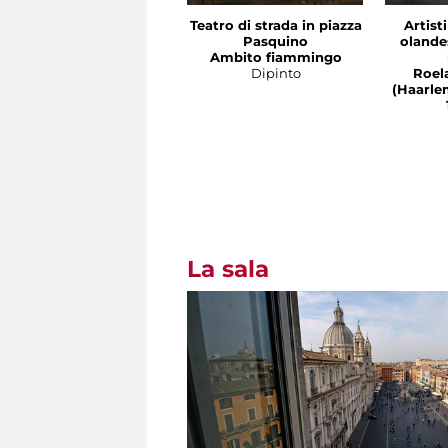
Teatro di strada in piazza
Artist
Pasquino
olandes
Ambito fiammingo
Dipinto
Roel
(Haarle
La sala