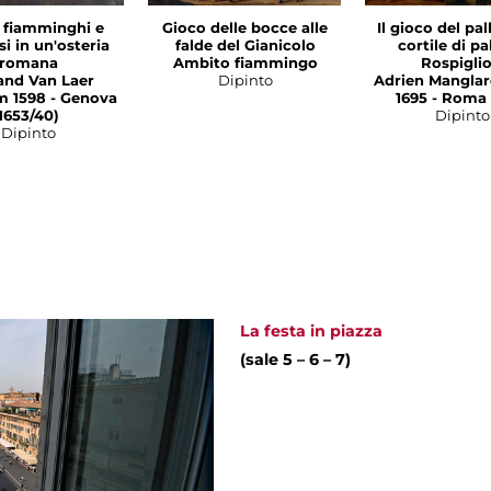
i fiamminghi e
Gioco delle bocce alle
Il gioco del pal
i in un'osteria
falde del Gianicolo
cortile di pa
romana
Ambito fiammingo
Rospiglio
and Van Laer
Dipinto
Adrien Manglar
m 1598 - Genova
1695 - Roma 
1653/40)
Dipinto
Dipinto
La festa in piazza
(sale 5 – 6 – 7)