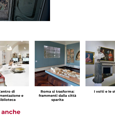
Centro di
Roma si trasforma:
I volti e le 
mentazione e
frammenti dalla città
iblioteca
sparita
i anche