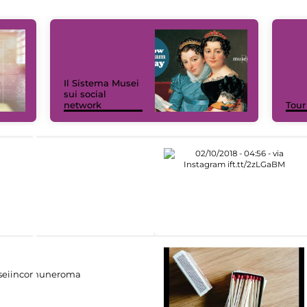
Il Sistema Musei
sui social
network
Tour
eiincomuneroma