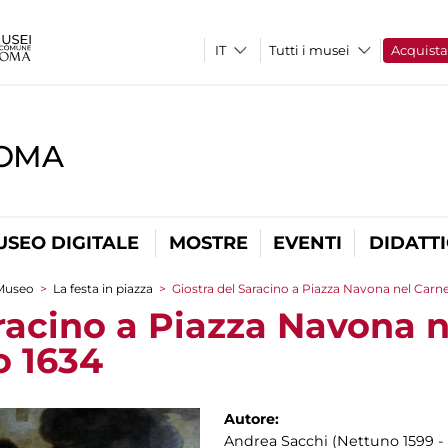
Tutti i musei
Acquist
ROMA
USEO DIGITALE
MOSTRE
EVENTI
DIDATT
Museo
>
La festa in piazza
>
Giostra del Saracino a Piazza Navona nel Carne
aracino a Piazza Navona 
o 1634
Autore:
Andrea Sacchi (Nettuno 1599 - 