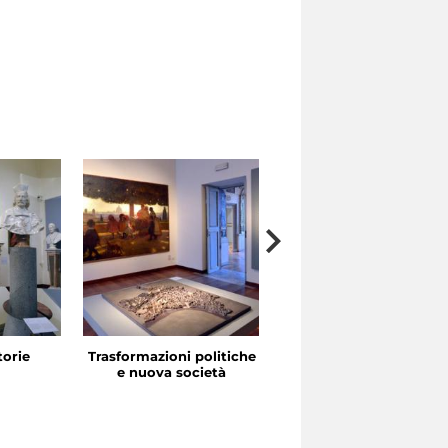
storie
Trasformazioni politiche
La festa in piazza
e nuova società