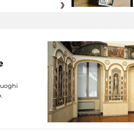
e
 luoghi
.