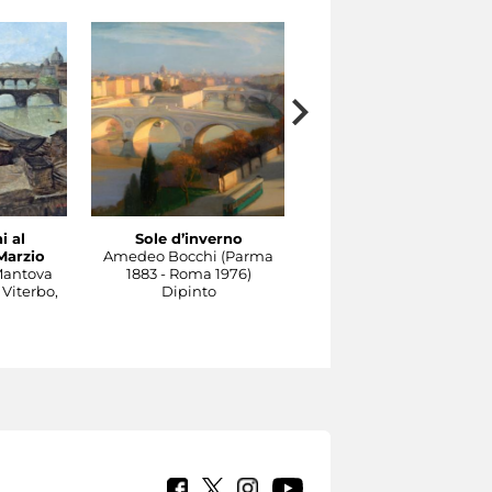
i al
Sole d’inverno
Il Tevere a Castel
Marzio
Amedeo Bocchi (Parma
Sant'Angelo
Mantova
1883 - Roma 1976)
Carlo Socrate (Mezzana
 Viterbo,
Dipinto
Bigli, Pavia, 1889 - Rom
1967)
Dipinto