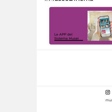
Le APP del
Sistema Musei
mus