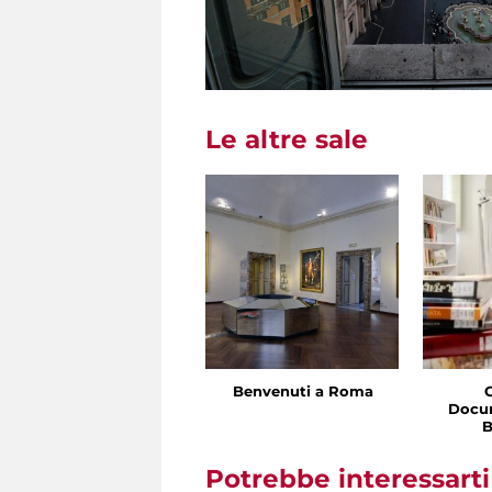
Le altre sale
Benvenuti a Roma
Docu
B
Potrebbe interessart