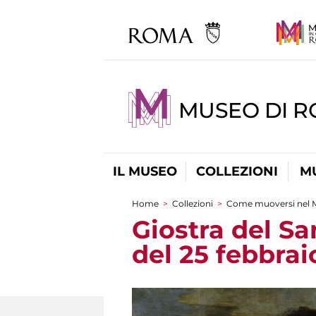
MUSEO DI 
IL MUSEO
COLLEZIONI
M
Home
>
Collezioni
>
Come muoversi nel 
Tu sei qui
Giostra del S
del 25 febbrai