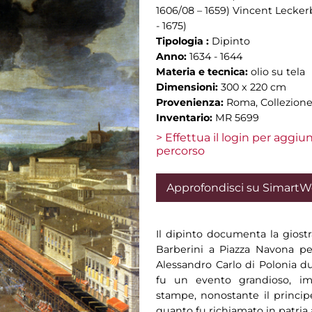
1606/08 – 1659) Vincent Lecker
- 1675)
Tipologia :
Dipinto
Anno:
1634 - 1644
Materia e tecnica:
olio su tela
Dimensioni:
300 x 220 cm
Provenienza:
Roma, Collezione 
Inventario:
MR 5699
> Effettua il login per aggi
percorso
Approfondisci su Simart
Il dipinto documenta la giostr
Barberini a Piazza Navona per
Alessandro Carlo di Polonia du
fu un evento grandioso, im
stampe, nonostante il princip
quanto fu richiamato in patria 