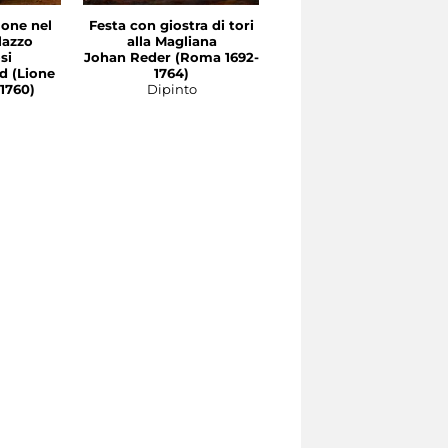
lone nel
Festa con giostra di tori
Pranzo in campagna co
lazzo
alla Magliana
scena di saltarello
si
Johan Reder (Roma 1692-
Vincenzo Morani
d (Lione
1764)
(Polistena 1809 - Rom
1760)
Dipinto
1870)
Dipinto