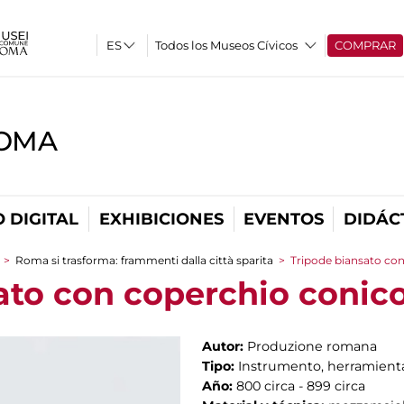
Todos los Museos Cívicos
COMPRAR
ROMA
 DIGITAL
EXHIBICIONES
EVENTOS
DIDÁC
>
Roma si trasforma: frammenti dalla città sparita
>
Tripode biansato co
ato con coperchio conic
Autor:
Produzione romana
Tipo:
Instrumento, herramienta
Año:
800 circa - 899 circa