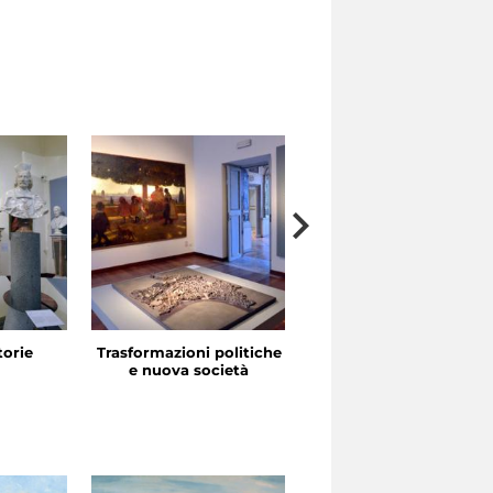
storie
Trasformazioni politiche
La festa in piazza
e nuova società