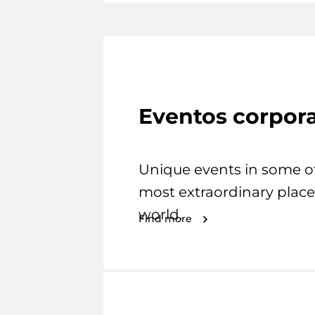
Eventos corpora
Unique events in some o
most extraordinary place
world.
Find more