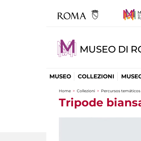
MUSEO DI 
MUSEO
COLLEZIONI
MUSEO
Home
>
Collezioni
>
Percursos temáticos
You are here
Tripode bians