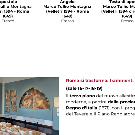
Apostolo
Angelo
Testa di apo
ullio Montagna
Marco Tullio Montagna
Marco Tullio M
1594 - Roma
(Velletri 1594 - Roma
(Velletri 1594 c
1649)
1649)
1649)
Fresco
Fresco
Fresco
Roma si trasforma: frammenti d
(sale 16-17-18-19)
Il
terzo piano
del nuovo allesti
moderna, a partire
dalla procla
Regno d’Italia
(1871), con il pro
del Tevere e il Piano Regolatore