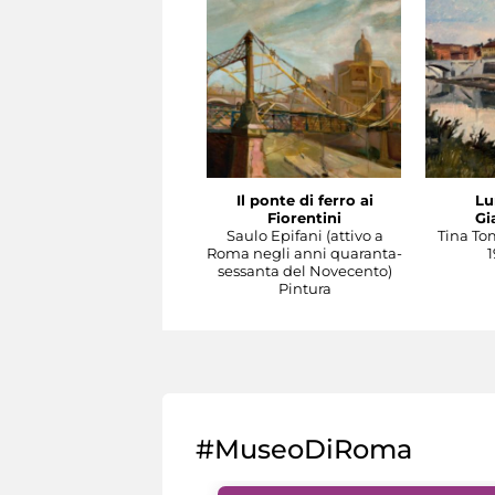
Il ponte di ferro ai
Lu
Fiorentini
Gi
Saulo Epifani (attivo a
Tina To
Roma negli anni quaranta-
1
sessanta del Novecento)
Pintura
#MuseoDiRoma