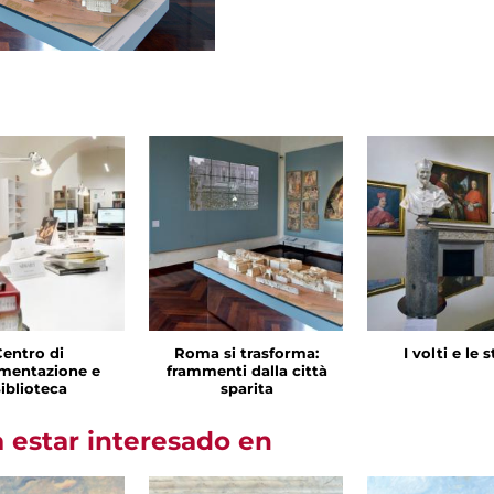
Centro di
Roma si trasforma:
I volti e le 
mentazione e
frammenti dalla città
iblioteca
sparita
 estar interesado en