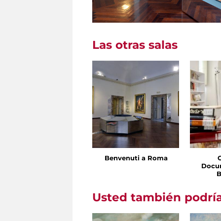
Las otras salas
Benvenuti a Roma
Docu
B
Usted también podría