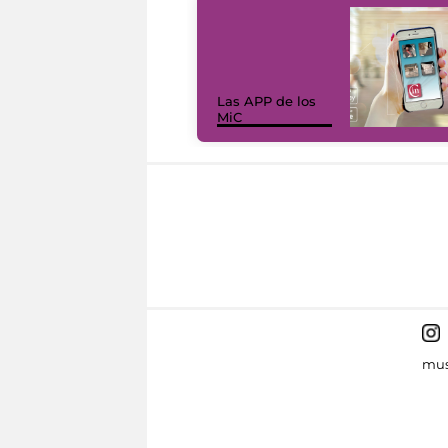
Las APP de los
MiC
mus