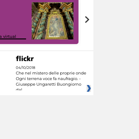
Google Arts &
a virtual
Culture
04/10/2018
Che nel mistero delle proprie onde
Ogni terrena voce fa naufragio. -
Giuseppe Ungaretti Buongiorno
dal