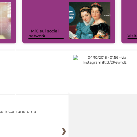
I MiC sui social
network
Visit
eiincomuneroma