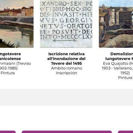
ngotevere
Iscrizione relativa
Demolizion
anicolense
all'inondazione del
lungotevere 
mmasini (Treviso
Tevere del 1495
Eva Quajotto (
902-1985)
Ambito romano
1903 - Vallerano,
Pintura
Inscripción
1952)
Pintura