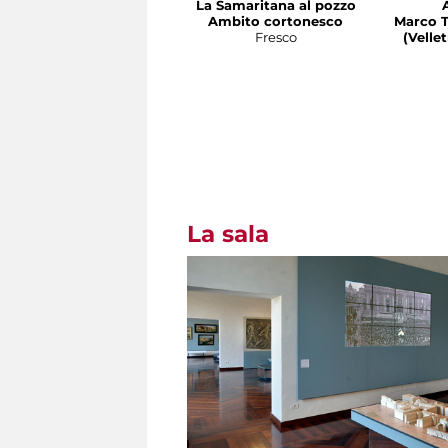
La Samaritana al pozzo
Ambito cortonesco
Marco T
Fresco
(Velletri 
La sala