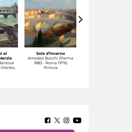
i al
Sole d’inverno
Il Tevere a Castel
Marzio
Amedeo Bocchi (Parma
Sant'Angelo
Mantova
1883 - Roma 1976)
Carlo Socrate (Mezzana
 Viterbo,
Pintura
Bigli, Pavia, 1889 - Rom
1967)
Pintura