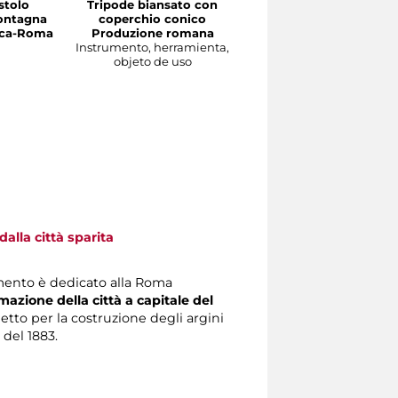
stolo
Tripode biansato con
Gourgolette
ontagna
coperchio conico
Produzione magrebin
irca-Roma
Produzione romana
Instrumento, herramient
Instrumento, herramienta,
objeto de uso
objeto de uso
alla città sparita
mento è dedicato alla Roma
mazione della città a capitale del
getto per la costruzione degli argini
 del 1883.