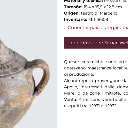
Material y técnica:
mezzamaioli
Tamaño:
15,4 x 15,9 x 12,8 cm
Origen:
teatro di Marcello
Inventario:
MR 18608
> Conectar para agregar obr
Leer más sobre SimartWe
Queste ceramiche sono attri
operavano maestranze locali e 
di produzione.
Alcuni reperti provengono dal
Apollo, interessati dalle demo
Mare, o da zone limitrofe, c
Verità. Altre sono venute alla
eseguiti tra il 1931 e il 1932.