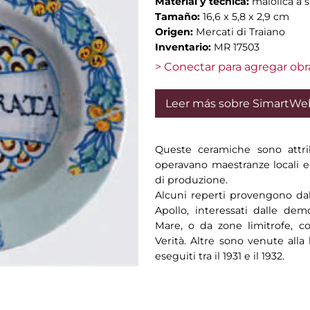
Material y técnica:
maiolica a 
Tamaño:
16,6 x 5,8 x 2,9 cm
Origen:
Mercati di Traiano
Inventario:
MR 17503
> Conectar para agregar obr
Leer más sobre SimartWe
Queste ceramiche sono attri
operavano maestranze locali e 
di produzione.
Alcuni reperti provengono dal
Apollo, interessati dalle demo
Mare, o da zone limitrofe, c
Verità. Altre sono venute alla
eseguiti tra il 1931 e il 1932.