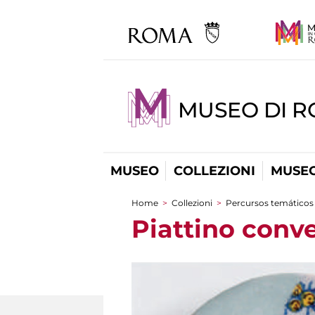
MUSEO DI 
MUSEO
COLLEZIONI
MUSEO
Home
>
Collezioni
>
Percursos temáticos
You are here
Piattino conve