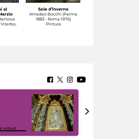
i al
Sole d’inverno
Il Tevere a Castel
Marzio
Amedeo Bocchi (Parma
Sant'Angelo
Mantova
1883 - Roma 1976)
Carlo Socrate (Mezzana
 Viterbo,
Pintura
Bigli, Pavia, 1889 - Rom
1967)
Pintura
Google Arts &
a virtual
Culture