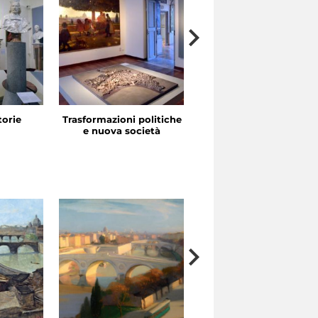
storie
Trasformazioni politiche
La festa in piazza
e nuova società