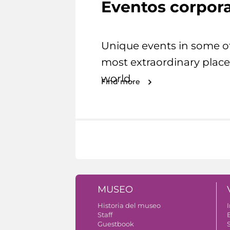
Eventos corpora
Unique events in some o
most extraordinary place
world.
Find more
MUSEO
Historia del museo
I
Staff
Guestbook
S