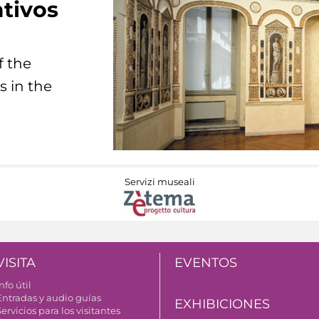
tivos
f the
s in the
Servizi museali
VISITA
EVENTOS
nfo útil
Entradas y audio guías
EXHIBICIONES
ervicios para los visitantes