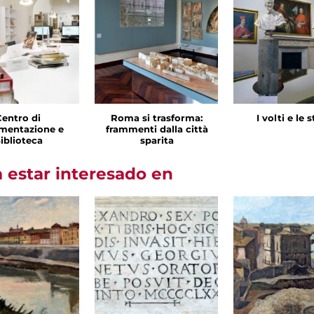
Centro di
Roma si trasforma:
I volti e le 
mentazione e
frammenti dalla città
iblioteca
sparita
 estar interesado en