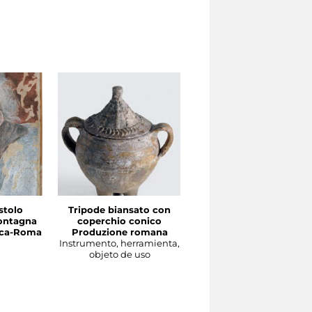
stolo
Tripode biansato con
Gourgolette
ontagna
coperchio conico
Produzione magrebin
irca-Roma
Produzione romana
Instrumento, herramient
Instrumento, herramienta,
objeto de uso
objeto de uso