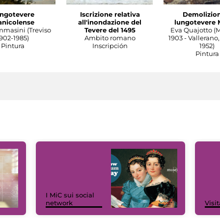
ngotevere
Iscrizione relativa
Demolizion
anicolense
all'inondazione del
lungotevere 
mmasini (Treviso
Tevere del 1495
Eva Quajotto (
902-1985)
Ambito romano
1903 - Vallerano,
Pintura
Inscripción
1952)
Pintura
I MiC sui social
network
Visit