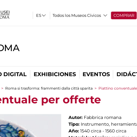
Todos los Museos Cívicos
COMPRAR
ROMA
 DIGITAL
EXHIBICIONES
EVENTOS
DIDÁC
>
Roma si trasforma: frammenti dalla città sparita
>
Piattino conventuale 
ntuale per offerte
Autor:
Fabbrica romana
Tipo:
Instrumento, herramienta
Año:
1540 circa - 1560 circa