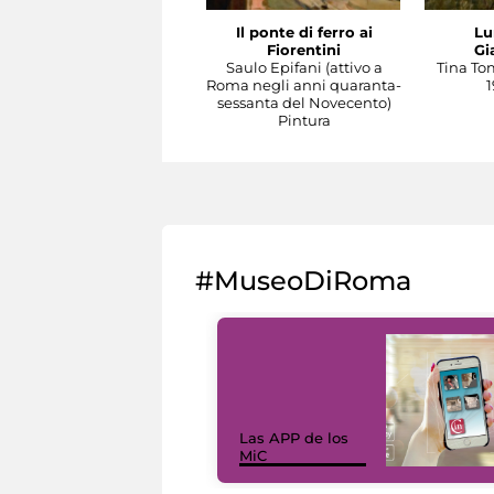
Il ponte di ferro ai
Lu
Fiorentini
Gi
Saulo Epifani (attivo a
Tina To
Roma negli anni quaranta-
1
sessanta del Novecento)
Pintura
#MuseoDiRoma
Las APP de los
MiC