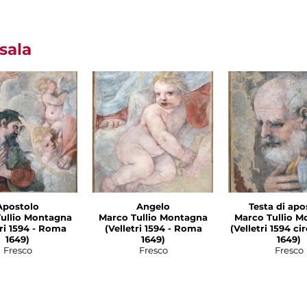
sala
Apostolo
Angelo
Testa di apo
ullio Montagna
Marco Tullio Montagna
Marco Tullio M
1594 - Roma
(Velletri 1594 - Roma
(Velletri 1594 c
1649)
1649)
1649)
Fresco
Fresco
Fresco