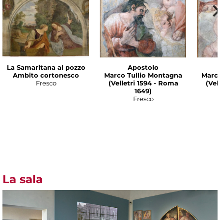
La Samaritana al pozzo
Apostolo
Ambito cortonesco
Marco Tullio Montagna
Marco
Fresco
(Velletri 1594 - Roma
(Vel
1649)
Fresco
La sala