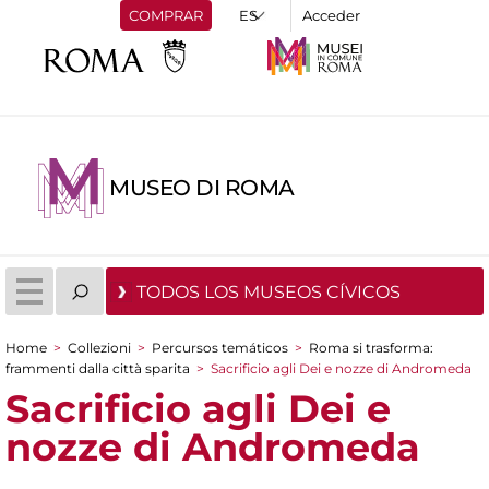
COMPRAR
Acceder
MUSEO DI ROMA
TODOS LOS MUSEOS CÍVICOS
Home
>
Collezioni
>
Percursos temáticos
>
Roma si trasforma:
You are here
frammenti dalla città sparita
>
Sacrificio agli Dei e nozze di Andromeda
Sacrificio agli Dei e
nozze di Andromeda