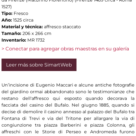
da Firenze (Maturino Fiorentino) (Firenze 1489 circa - Roma
1527)
Tipo:
Fresco
Año:
1525 circa
Material y técnica:
affresco staccato
Tamaño:
206 x 266 cm
Inventario:
MR 1732
> Conectar para agregar obras maestras en su galería
Leer más sobre SimartWeb
Un’incisione di Eugenio Maccari e alcune antiche fotografie
del giardino ormai abbandonato sono le testimonianze che
restano dell'affresco qui esposto quando decorava la
facciata del casino del Bufalo. Nel giugno 1885, quando si
decise di demolire il casino annesso al palazzo del Bufalo tra
Fontana di Trevi e via del Tritone per allargare la via di
congiunzione tra piazza Barberini e piazza Colonna, gli
affreschi con le Storie di Perseo e Andromeda furono