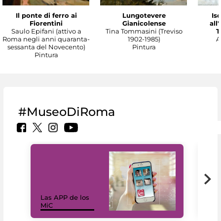
Il ponte di ferro ai
Lungotevere
Isc
Fiorentini
Gianicolense
all
Saulo Epifani (attivo a
Tina Tommasini (Treviso
T
Roma negli anni quaranta-
1902-1985)
A
sessanta del Novecento)
Pintura
Pintura
#MuseoDiRoma
Las APP de los
I Mi
MiC
net