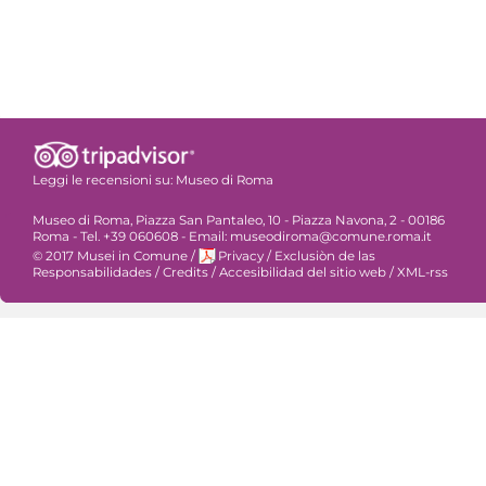
Leggi le recensioni su:
Museo di Roma
Museo di Roma, Piazza San Pantaleo, 10 - Piazza Navona, 2 - 00186
Roma - Tel. +39 060608 - Email: museodiroma@comune.roma.it
© 2017 Musei in Comune
/
Privacy
/
Exclusiòn de las
Responsabilidades
/
Credits
/
Accesibilidad del sitio web
/
XML-rss