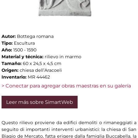
Autor:
Bottega romana
Tipo:
Escultura
Año:
1500 - 1590
Material y técnica:
rilievo in marmo
Tamaño:
60 x 24,5 x 4,5 cm
Origen:
chiesa dell’Aracoeli
Inventario:
MR 44462
> Conectar para agregar obras maestras en su galería
Leer más sobre SimartWeb
Questo rilievo proviene da edifici demoliti o rimaneggiati a
seguito di importanti interventi urbanistici: la chiesa di San
Biagio de Mercato, fatta erigere dalla famiglia Buccabella, la