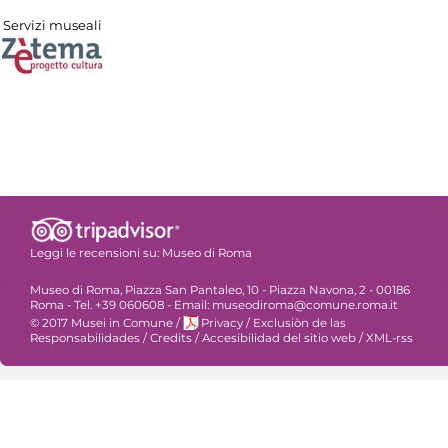
Servizi museali
Leggi le recensioni su:
Museo di Roma
Museo di Roma, Piazza San Pantaleo, 10 - Piazza Navona, 2 - 00186
Roma - Tel. +39 060608 - Email: museodiroma@comune.roma.it
© 2017 Musei in Comune
/
Privacy
/
Exclusiòn de las
Responsabilidades
/
Credits
/
Accesibilidad del sitio web
/
XML-rss