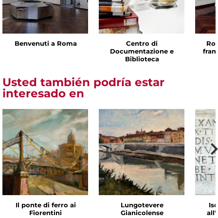
Benvenuti a Roma
Centro di
Rom
Documentazione e
fram
Biblioteca
Usted también podría estar
interesado en
Il ponte di ferro ai
Lungotevere
Isc
Fiorentini
Gianicolense
all