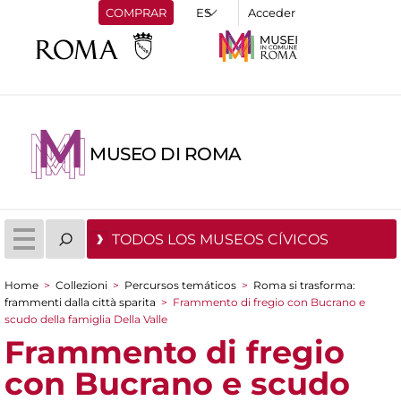
COMPRAR
Acceder
MUSEO DI ROMA
TODOS LOS MUSEOS CÍVICOS
Home
>
Collezioni
>
Percursos temáticos
>
Roma si trasforma:
You are here
frammenti dalla città sparita
>
Frammento di fregio con Bucrano e
scudo della famiglia Della Valle
Frammento di fregio
con Bucrano e scudo