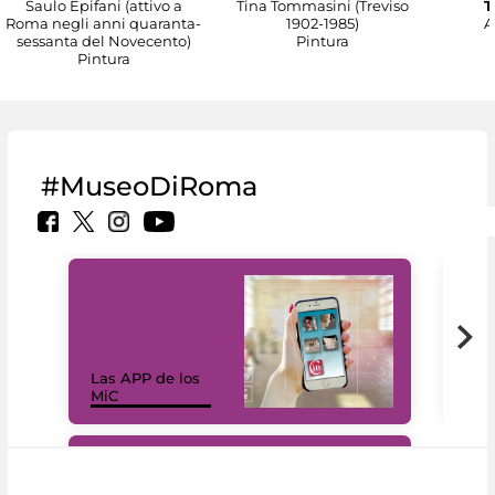
Saulo Epifani (attivo a
Tina Tommasini (Treviso
T
Roma negli anni quaranta-
1902-1985)
A
sessanta del Novecento)
Pintura
Pintura
#MuseoDiRoma
Las APP de los
I Mi
MiC
net