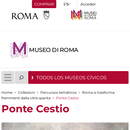
COMPRAR
Acceder
MUSEO DI ROMA
TODOS LOS MUSEOS CÍVICOS
Home
>
Collezioni
>
Percursos temáticos
>
Roma si trasforma:
You are here
frammenti dalla città sparita
>
Ponte Cestio
Ponte Cestio