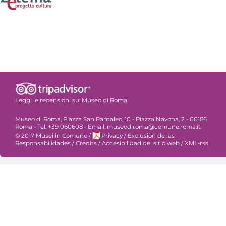
Leggi le recensioni su:
Museo di Roma
Museo di Roma, Piazza San Pantaleo, 10 - Piazza Navona, 2 - 00186
Roma - Tel. +39 060608 - Email: museodiroma@comune.roma.it
© 2017 Musei in Comune
/
Privacy
/
Exclusiòn de las
Responsabilidades
/
Credits
/
Accesibilidad del sitio web
/
XML-rss