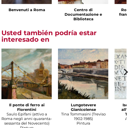
Benvenuti a Roma
Centro di
Rom
Documentazione e
fram
Biblioteca
Usted también podría estar
interesado en
Il ponte di ferro ai
Lungotevere
Isc
Fiorentini
Gianicolense
all
Saulo Epifani (attivo a
Tina Tommasini (Treviso
T
Roma negli anni quaranta-
1902-1985)
A
sessanta del Novecento)
Pintura
Pintura