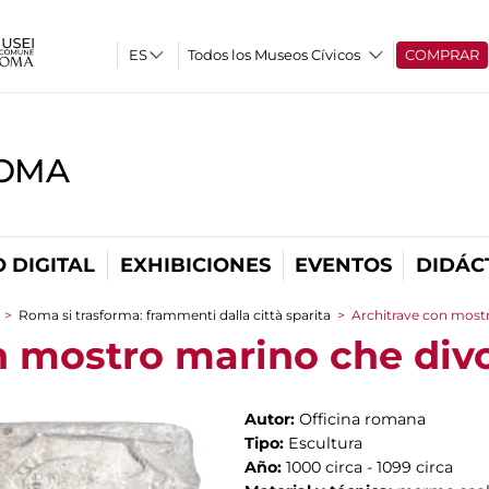
Todos los Museos Cívicos
COMPRAR
ROMA
 DIGITAL
EXHIBICIONES
EVENTOS
DIDÁC
>
Roma si trasforma: frammenti dalla città sparita
>
Architrave con most
n mostro marino che div
Autor:
Officina romana
Tipo:
Escultura
Año:
1000 circa - 1099 circa