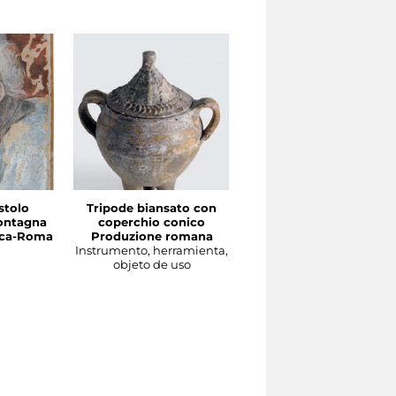
stolo
Tripode biansato con
Gourgolette
ontagna
coperchio conico
Produzione magrebin
irca-Roma
Produzione romana
Instrumento, herramient
Instrumento, herramienta,
objeto de uso
objeto de uso