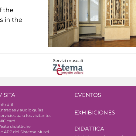
f the
s in the
Servizi museali
VISITA
EVENTOS
nfo útil
Entradas y audio guías
EXHIBICIONES
ervicios para los visitantes
MIC card
isite didattiche
DIDATTICA
Le APP del Sistema Musei