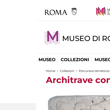
MUSEO DI 
MUSEO
COLLEZIONI
MUSEO
Home
>
Collezioni
>
Percursos temáticos
You are here
Architrave co