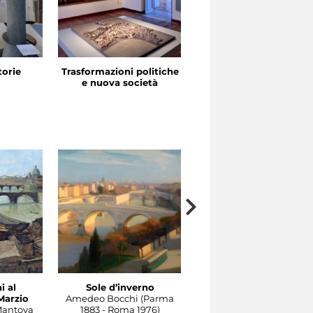
storie
Trasformazioni politiche
La festa in piazza
e nuova società
i al
Sole d’inverno
Il Tevere a Castel
Marzio
Amedeo Bocchi (Parma
Sant'Angelo
Mantova
1883 - Roma 1976)
Carlo Socrate (Mezzana