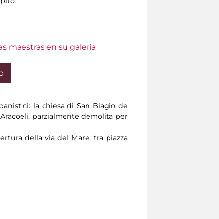
pito
as maestras en su galería
b
anistici: la chiesa di San Biagio de
l’Aracoeli, parzialmente demolita per
ertura della via del Mare, tra piazza