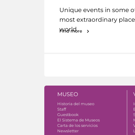
Unique events in some o
most extraordinary place
world.
Find more
MUSEO
Historia del museo
I
Staff
Guestbook
S
El Sistema de Museos
Carta de los servicios
V
Newsletter