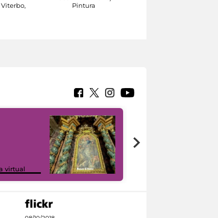
 Viterbo,
Pintura
Bigli, Pavia, 1889 - Rom
1967)
Pintura
Google Arts &
a virtual
Culture