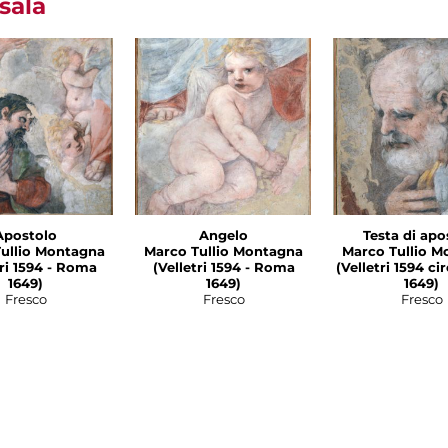
sala
Apostolo
Angelo
Testa di apo
ullio Montagna
Marco Tullio Montagna
Marco Tullio M
1594 - Roma
(Velletri 1594 - Roma
(Velletri 1594 c
1649)
1649)
1649)
Fresco
Fresco
Fresco