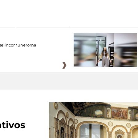
eiincomuneroma
tivos