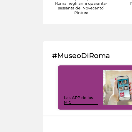
Roma negli anni quaranta-
1
sessanta del Novecento)
Pintura
#MuseoDiRoma
Las APP de los
MiC