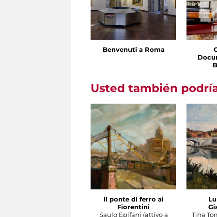
Benvenuti a Roma
Docu
B
Usted también podría
Il ponte di ferro ai
Lu
Fiorentini
Gi
Saulo Epifani (attivo a
Tina To