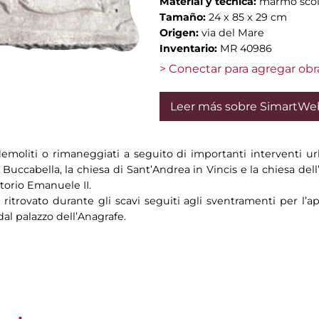
Material y técnica:
marmo scol
Tamaño:
24 x 85 x 29 cm
Origen:
via del Mare
Inventario:
MR 40986
> Conectar para agregar obr
Leer más sobre SimartWe
demoliti o rimaneggiati a seguito di importanti interventi urb
a Buccabella, la chiesa di Sant’Andrea in Vincis e la chiesa del
torio Emanuele II.
itrovato durante gli scavi seguiti agli sventramenti per l’ap
al palazzo dell’Anagrafe.