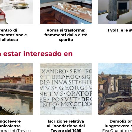
Centro di
Roma si trasforma:
I volti e le 
mentazione e
frammenti dalla città
iblioteca
sparita
 estar interesado en
ngotevere
Iscrizione relativa
Demolizion
anicolense
all'inondazione del
lungotevere 
mmasini (Treviso
Tevere del 1495
Eva Quajotto (