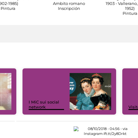
902-1985)
Ambito romano
1903 - Vallerano,
Pintura
Inscripción
1952)
Pintura
I MiC sui social
network
Visit