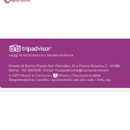
Leggi le recensioni su:
Museo di Roma
Museo di Roma, Piazza San Pantaleo, 10 e Piazza Navona, 2 - 00186
Roma - Tel. 060608 - Email: museodiroma@comune.roma.it
© 2017 Musei in Comune
/
Privacy
/
Esclusione delle
Responsabilità
/
Credits
/
Accessibilità del sito web
/
XML-rss