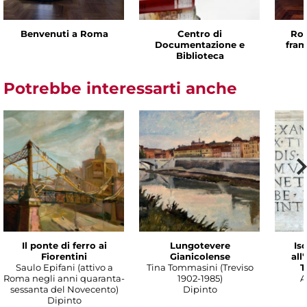
Benvenuti a Roma
Centro di
Rom
Documentazione e
fram
Biblioteca
Potrebbe interessarti anche
Il ponte di ferro ai
Lungotevere
Isc
Fiorentini
Gianicolense
all
Saulo Epifani (attivo a
Tina Tommasini (Treviso
T
Roma negli anni quaranta-
1902-1985)
A
sessanta del Novecento)
Dipinto
Dipinto