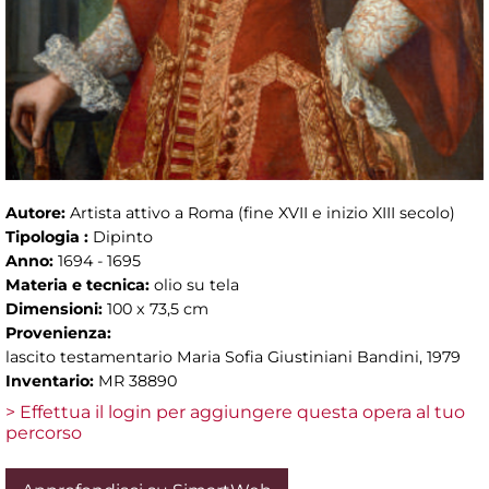
Autore:
Artista attivo a Roma (fine XVII e inizio XIII secolo)
Tipologia :
Dipinto
Anno:
1694 - 1695
Materia e tecnica:
olio su tela
Dimensioni:
100 x 73,5 cm
Provenienza:
lascito testamentario Maria Sofia Giustiniani Bandini, 1979
Inventario:
MR 38890
> Effettua il login per aggiungere questa opera al tuo
percorso