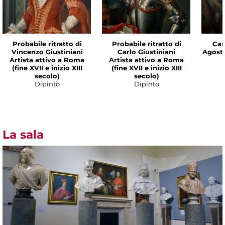
Probabile ritratto di
Probabile ritratto di
Cam
Vincenzo Giustiniani
Carlo Giustiniani
Agost
Artista attivo a Roma
Artista attivo a Roma
(fine XVII e inizio XIII
(fine XVII e inizio XIII
secolo)
secolo)
Dipinto
Dipinto
La sala