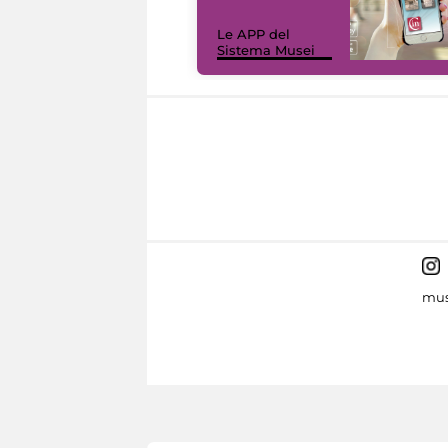
Le APP del
Sistema Musei
mus