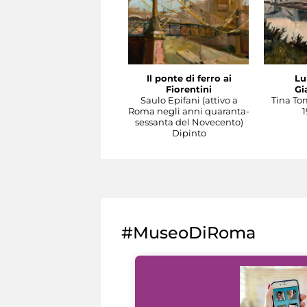
Il ponte di ferro ai
Lu
Fiorentini
Gi
Saulo Epifani (attivo a
Tina To
Roma negli anni quaranta-
1
sessanta del Novecento)
Dipinto
#MuseoDiRoma