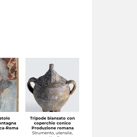
stolo
Tripode biansato con
Gourgolette
ontagna
coperchio conico
Produzione magrebin
irca-Roma
Produzione romana
Strumento, utensile,
Strumento, utensile,
oggetto d'uso