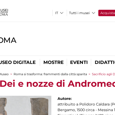
Tutti i musei
Acquist
ROMA
USEO DIGITALE
MOSTRE
EVENTI
DIDATT
Museo
>
Roma si trasforma: frammenti dalla città sparita
>
Sacrificio agli
i Dei e nozze di Androme
Autore:
attribuito a Polidoro Caldara (
Bergamo, 1500 circa - Messina 