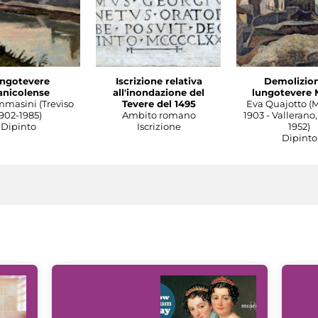
ngotevere
Iscrizione relativa
Demolizion
anicolense
all'inondazione del
lungotevere 
mmasini (Treviso
Tevere del 1495
Eva Quajotto (
902-1985)
Ambito romano
1903 - Vallerano,
Dipinto
Iscrizione
1952)
Dipinto