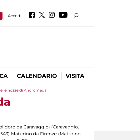
a
Accedi
ICA
CALENDARIO
VISITA
 Dei e nozze di Andromeda
da
Polidoro da Caravaggio) (Caravaggio,
1543) Maturino da Firenze (Maturino