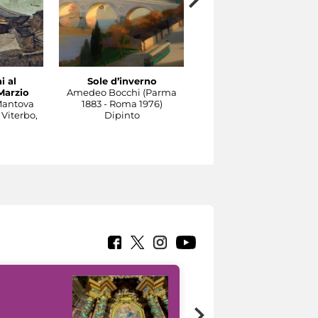
i al
Sole d’inverno
Il Tevere a Castel
Marzio
Amedeo Bocchi (Parma
Sant'Angelo
Mantova
1883 - Roma 1976)
Carlo Socrate (Mezzana
 Viterbo,
Dipinto
Bigli, Pavia, 1889 - Rom
1967)
Dipinto