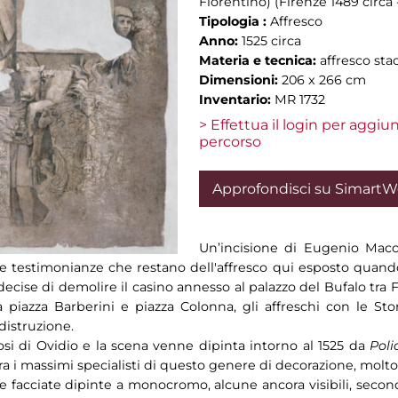
Fiorentino) (Firenze 1489 circa
Tipologia :
Affresco
Anno:
1525 circa
Materia e tecnica:
affresco sta
Dimensioni:
206 x 266 cm
Inventario:
MR 1732
> Effettua il login per aggi
percorso
Approfondisci su Simart
Un’incisione di Eugenio Macca
 testimonianze che restano dell'affresco qui esposto quando 
ecise di demolire il casino annesso al palazzo del Bufalo tra F
ra piazza Barberini e piazza Colonna, gli affreschi con le 
 distruzione.
fosi di Ovidio e la scena venne dipinta intorno al 1525 da
Pol
tra i massimi specialisti di questo genere di decorazione, molto 
se facciate dipinte a monocromo, alcune ancora visibili, secon