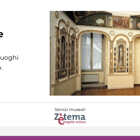
e
 luoghi
.
Servizi museali