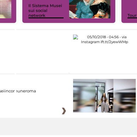
Il Sistema Musei
sui social
network
Tour
eiincomuneroma