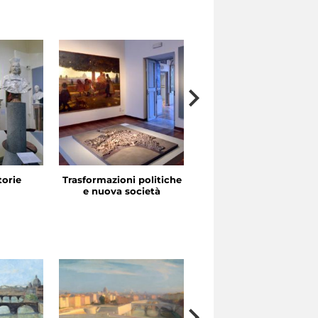
storie
Trasformazioni politiche
La festa in piazza
e nuova società