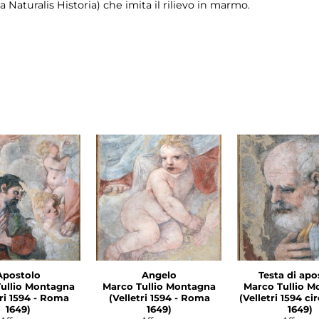
la Naturalis Historia) che imita il rilievo in marmo.
Apostolo
Angelo
Testa di apo
ullio Montagna
Marco Tullio Montagna
Marco Tullio M
1594 - Roma
(Velletri 1594 - Roma
(Velletri 1594 c
1649)
1649)
1649)