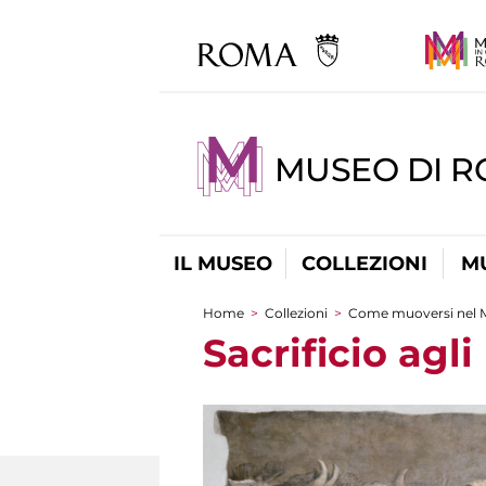
MUSEO DI 
IL MUSEO
COLLEZIONI
M
Home
>
Collezioni
>
Come muoversi nel 
Tu sei qui
Sacrificio agl