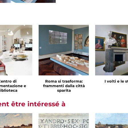
Centro di
Roma si trasforma:
I volti e le 
mentazione e
frammenti dalla città
iblioteca
sparita
t être intéressé à