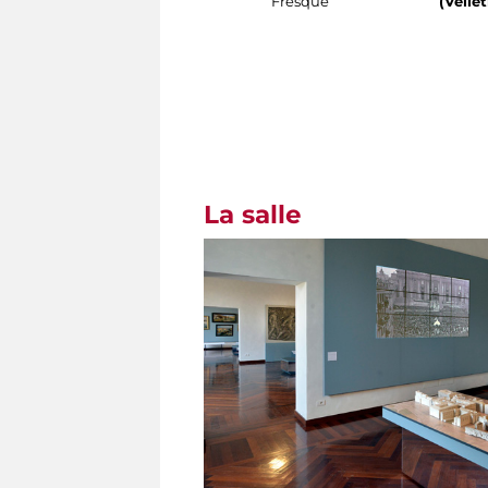
Fresque
(Velletri 
La salle