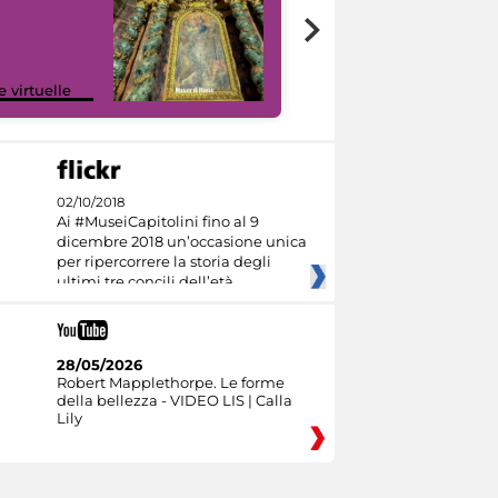
Google Arts &
e virtuelle
Culture
02/10/2018
Ai #MuseiCapitolini fino al 9
dicembre 2018 un’occasione unica
per ripercorrere la storia degli
ultimi tre concili dell’età
28/05/2026
Robert Mapplethorpe. Le forme
della bellezza - VIDEO LIS | Calla
Lily