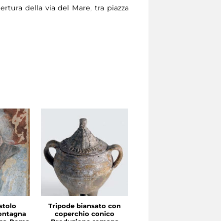
ertura della via del Mare, tra piazza
stolo
Tripode biansato con
Gourgolette
ontagna
coperchio conico
Produzione magrebin