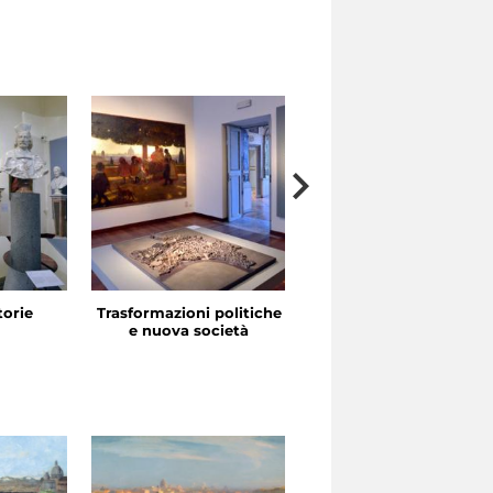
storie
Trasformazioni politiche
La festa in piazza
e nuova società