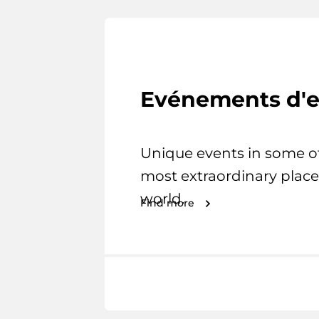
Evénements d'e
Unique events in some o
most extraordinary place
world.
Find more