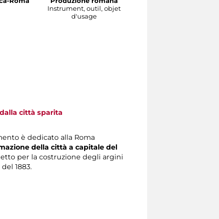
irca-Roma
Produzione romana
Instrument, outil, objet
Instrument, outil, objet
d'usage
d'usage
alla città sparita
mento è dedicato alla Roma
mazione della città a capitale del
getto per la costruzione degli argini
 del 1883.