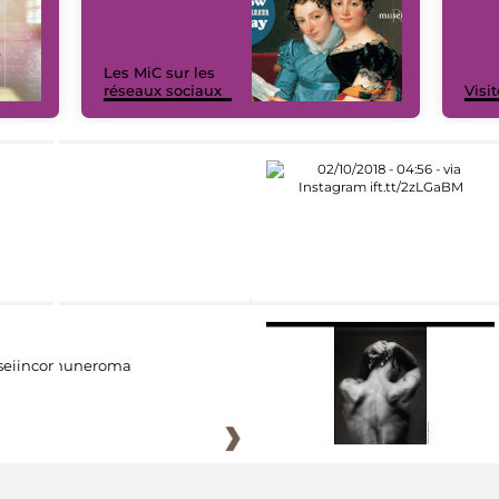
Les MiC sur les
réseaux sociaux
Visit
eiincomuneroma