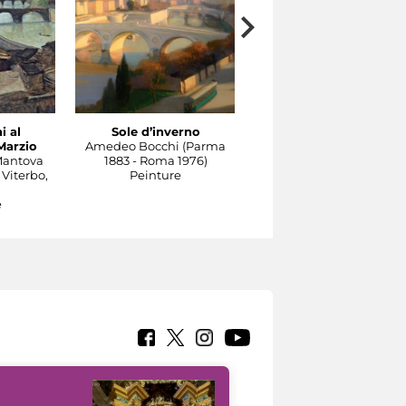
i al
Sole d’inverno
Il Tevere a Castel
Marzio
Amedeo Bocchi (Parma
Sant'Angelo
Mantova
1883 - Roma 1976)
Carlo Socrate (Mezzana
 Viterbo,
Peinture
Bigli, Pavia, 1889 - Rom
1967)
e
Peinture