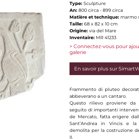
Type:
Sculpture
An:
800 circa - 899 circa
Matière et technique:
marmo s
Taille:
68 x 82 x 10 cm
Origine:
via del Mare
Inventaire:
MR 41233
> Connectez-vous pour ajou
galerie
En savoir plus sur Simart
Frammento di pluteo decorato
abbeverano a un cantaro.
Questo rilievo proviene da 
seguito di importanti intervent
de Mercato, fatta erigere dall
Sant’Andrea in Vincis e la c
demolita per la costruzione 
II.