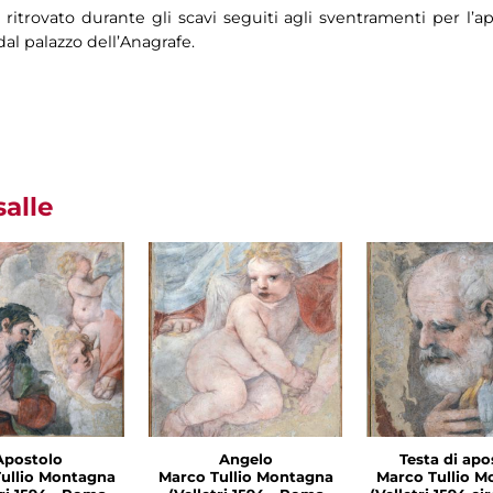
itrovato durante gli scavi seguiti agli sventramenti per l’ap
al palazzo dell’Anagrafe.
salle
Apostolo
Angelo
Testa di apo
ullio Montagna
Marco Tullio Montagna
Marco Tullio M