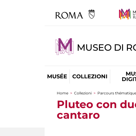
MUSEO DI 
MU
MUSÉE
COLLEZIONI
DIGI
Home
>
Collezioni
>
Parcours thématiqu
You are here
Pluteo con du
cantaro