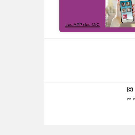
Les APP des MiC
mus