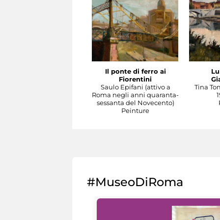
Il ponte di ferro ai
Lu
Fiorentini
Gi
Saulo Epifani (attivo a
Tina To
Roma negli anni quaranta-
1
sessanta del Novecento)
Peinture
#MuseoDiRoma