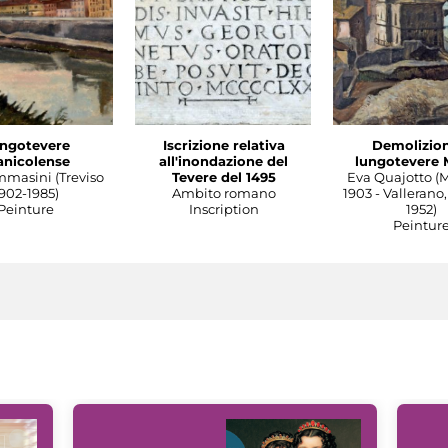
ngotevere
Iscrizione relativa
Demolizion
anicolense
all'inondazione del
lungotevere 
mmasini (Treviso
Tevere del 1495
Eva Quajotto (
902-1985)
Ambito romano
1903 - Vallerano,
Peinture
Inscription
1952)
Peintur