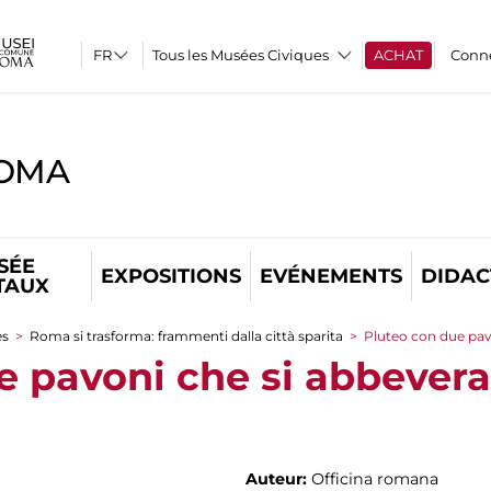
Tous les Musées Civiques
ACHAT
Conn
ROMA
SÉE
EXPOSITIONS
EVÉNEMENTS
DIDAC
TAUX
es
>
Roma si trasforma: frammenti dalla città sparita
>
Pluteo con due pav
e pavoni che si abbever
Auteur:
Officina romana