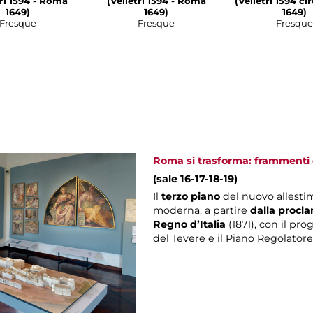
1594 - Roma
(Velletri 1594 - Roma
(Velletri 1594 c
1649)
1649)
1649)
Fresque
Fresque
Fresque
Roma si trasforma: frammenti d
(sale 16-17-18-19)
Il
terzo piano
del nuovo allesti
moderna, a partire
dalla procla
Regno d’Italia
(1871), con il pro
del Tevere e il Piano Regolatore