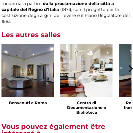
moderna, a partire
dalla proclamazione della città a
capitale del Regno d’Italia
(1871), con il progetto per la
costruzione degli argini del Tevere e il Piano Regolatore del
1883.
Les autres salles
Benvenuti a Roma
Centro di
Rom
Documentazione e
fram
Biblioteca
Vous pouvez également être