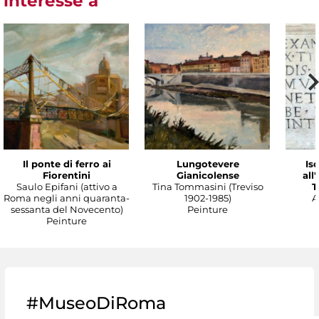
intéressé à
Il ponte di ferro ai
Lungotevere
Isc
Fiorentini
Gianicolense
all
Saulo Epifani (attivo a
Tina Tommasini (Treviso
T
Roma negli anni quaranta-
1902-1985)
A
sessanta del Novecento)
Peinture
Peinture
#MuseoDiRoma