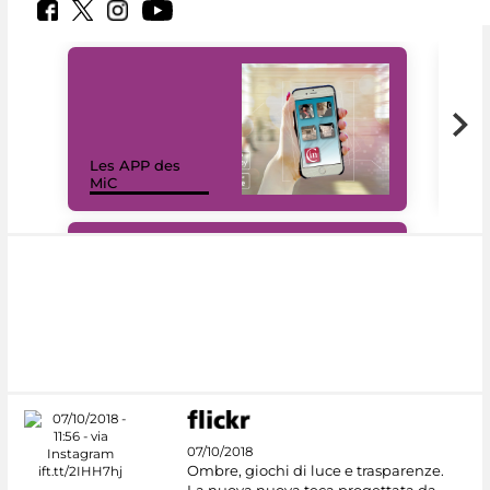
Les APP des
Les
MiC
rés
#DiscoverMiC
07/10/2018
Ombre, giochi di luce e trasparenze.