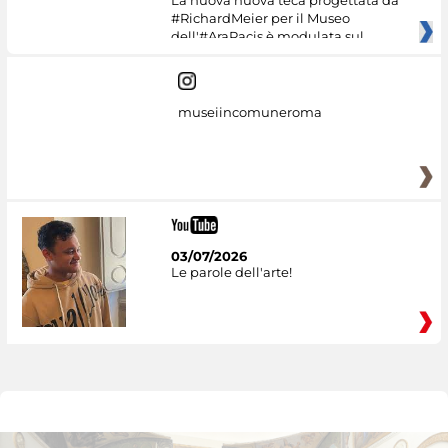
La nuova nuova teca progettata da
#RichardMeier per il Museo
dell'#AraPacis è modulata sul
museiincomuneroma
03/07/2026
Le parole dell'arte!