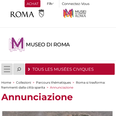
ACHAT
Connectez-Vous
MUSEO DI ROMA
TOUS LES MUSÉES CIVIQUES
Home
>
Collezioni
>
Parcours thématiques
>
Roma si trasforma:
You are here
frammenti dalla città sparita
>
Annunciazione
Annunciazione