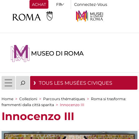
ACHAT
Connectez-Vous
MUSEO DI ROMA
TOUS LES MUSÉES CIVIQUES
Home
>
Collezioni
>
Parcours thématiques
>
Roma si trasforma:
You are here
frammenti dalla città sparita
>
Innocenzo III
Innocenzo III