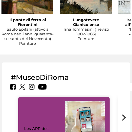
Il ponte di ferro ai
Lungotevere
Isc
Fiorentini
Gianicolense
all
Saulo Epifani (attivo a
Tina Tommasini (Treviso
T
Roma negli anni quaranta-
1902-1985)
A
sessanta del Novecento)
Peinture
Peinture
#MuseoDiRoma
Les APP des
Les