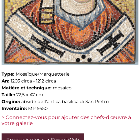
Type:
Mosaïque/Marquetterie
An:
1205 circa - 1212 circa
Matière et technique:
mosaico
Taille:
72,5 x 47 cm
Origine:
abside dell’antica basilica di San Pietro
Inventaire:
MR 5650
> Connectez-vous pour ajouter des chefs-d'œuvre à
votre galerie
En savoir plus sur SimartWeb