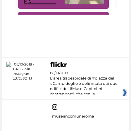
MiC
rés
#DiscoverMiC
08/10/2018
L'area trapezoidale di #piazza del
#Campidoglio è delimitata dai due
edifici dei #MuseiCapitolini
contrapposti, che con le
museiincomuneroma