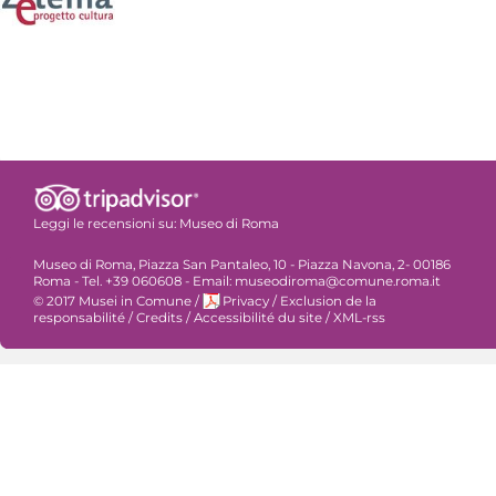
Leggi le recensioni su:
Museo di Roma
Museo di Roma, Piazza San Pantaleo, 10 - Piazza Navona, 2- 00186
Roma - Tel. +39 060608 - Email: museodiroma@comune.roma.it
© 2017 Musei in Comune
/
Privacy
/
Exclusion de la
responsabilité
/
Credits
/
Accessibilité du site
/
XML-rss